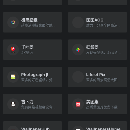
极简壁纸
图图ACG
超高清电脑桌面壁纸美图
致力于分享全网高清好看的图片
千叶网
壁纸网
4K壁纸
发现好壁纸，4k桌面高清壁纸
Photograph β
Life of Pix
蛮多的好看壁纸，分类很全
蛮多的风景高清大图以及免费视频
吉卜力
美图集
免费网络视频会议背景素材
高质量图片免费下载
WallpaperHub
WallpapersHome