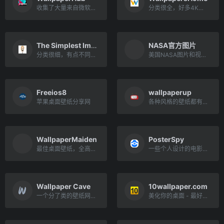
收集了大量来自微软的官方壁纸
分类很全，好多4K、8K壁纸
The Simplest Image Gallery
NASA官方图片
分类很细，有点不同的图片网站
美国NASA图片和视频库
Freeios8
wallpaperup
苹果桌面壁纸分享网
各种风格的壁纸都有，设计爱好者的首选地
WallpaperMaiden
PosterSpy
最佳桌面壁纸，全高清背景
一些个人设计的电影电视剧海报壁纸，富有创意！
Wallpaper Cave
10wallpaper.com
一个分了类的壁纸网站，素材高清，风格多样
美化你的桌面 - 最好的高品质4K免费下载网站