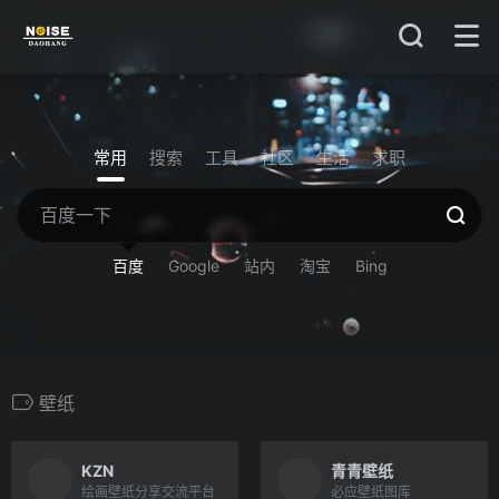
常用
搜索
工具
社区
生活
求职
百度
Google
站内
淘宝
Bing
壁纸
KZN
青青壁纸
绘画壁纸分享交流平台
必应壁纸图库