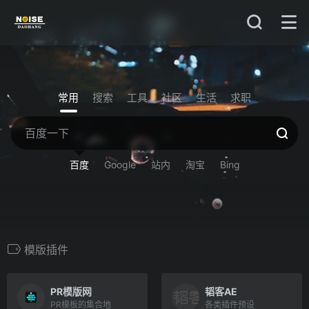
常用
搜索
工具
社区
生活
求职
百度
Google
站内
淘宝
Bing
模版插件
PR模版网
韬客AE
PR模板的集合地
各类插件预设