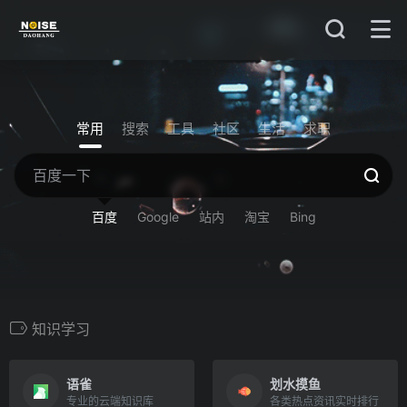
常用
搜索
工具
社区
生活
求职
百度
Google
站内
淘宝
Bing
知识学习
语雀
划水摸鱼
专业的云端知识库
各类热点资讯实时排行