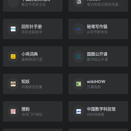
看古今历史文化
笔记和知识库的完美融合
回形针手册
秘塔写作猫
百科全能助手
AI写作新体验
小鸡词典
国图公开课
查网络流行语
图书馆公开课
知妖
wikiHOW
中国妖怪百集
万事指南
搜韵
中国数字科技馆
诗词门户网站
向科技致敬