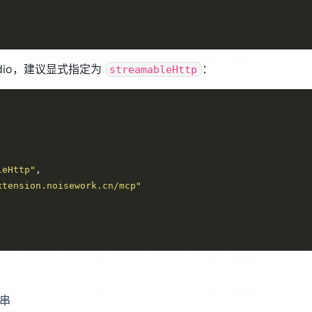
tudio，建议显式指定为
：
streamableHttp
leHttp"
xtension.noisework.cn/mcp"
符串