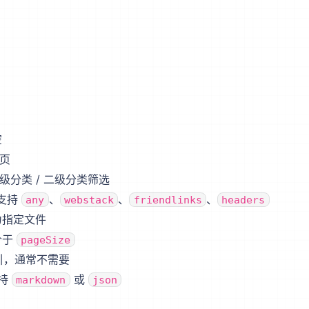
空
页
级分类 / 二级分类筛选
支持
、
、
、
any
webstack
friendlinks
headers
为指定文件
价于
pageSize
引，通常不需要
支持
或
markdown
json