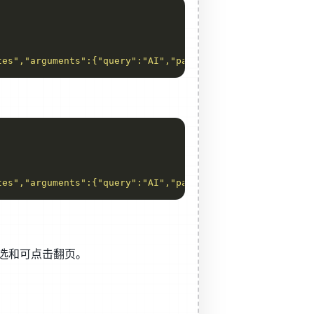
tes","arguments":{"query":"AI","page":1,"pageSize":20}}}
tes","arguments":{"query":"AI","page":1,"pageSize":20,"f
筛选和可点击翻页。