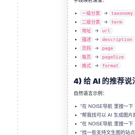
字段映射速查：
→
一级分类
taxonomy
→
二级分类
term
→
地址
url
→
描述
description
→
页码
page
→
每页
pageSize
→
格式
format
4) 给 AI 的推荐说
自然语言示例：
“在 NOISE导航 里搜一下 
“帮我找可以 AI 生成图片
“在 NOISE导航 里搜一下 
“找一些支持文生图的站点