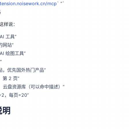
xtension.noisework.cn/mcp
` “`
格
 这样说：
AI 工具”
的网站”
AI 绘图工具”
”
网站，优先国外热门产品”
第 2 页”
一下：云盘资源库（可以命中描述）”
2，每页=20”
说明