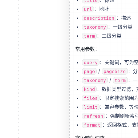
：标题
title
：地址
url
：描述
description
：一级分类
taxonomy
：二级分类
term
常用参数：
：关键词，可为
query
/
：分
page
pageSize
/
：一
taxonomy
term
：数据类型过滤，
kind
：限定搜索范围
files
：兼容参数，等
limit
：强制刷新索
refresh
：返回格式，
format