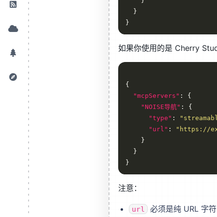
如果你使用的是 Cherry S
"mcpServers"
"NOISE导航"
"type"
: 
"streamab
"url"
: 
"https://e
注意：
必须是纯 URL 字
url