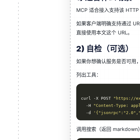
MCP 适合接入支持该 HTT
如果客户端明确支持通过 UR
直接使用本文这个 URL。
2) 自检（可选）
如果你想确认服务是否可用
列出工具：
curl -X POST 
"https://e
  -H 
"Content-Type: app
  -d 
'{"jsonrpc":"2.0",
调用搜索（返回 markdown