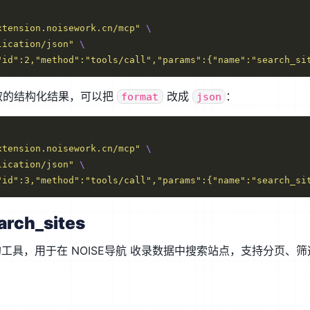
xtension.noisework.cn/mcp"
lication/json"
"id":2,"method":"tools/call","params":{"name":"search_si
取的结构化结果，可以把
改成
：
format
json
xtension.noisework.cn/mcp"
lication/json"
"id":3,"method":"tools/call","params":{"name":"search_si
rch_sites
工具，用于在 NOISE导航 收录数据中搜索站点，支持分页、