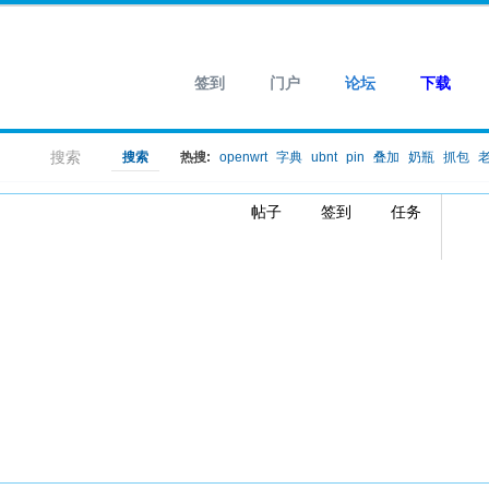
签到
门户
论坛
下载
搜索
搜索
热搜:
openwrt
字典
ubnt
pin
叠加
奶瓶
抓包
帖子
签到
任务
跑出来一个就行
***
:01
【阅读全文】
9:01
除UWB超宽带定位技术外，还有哪些主流
17:15
6:48
有偿跑包
12:45
高精
0:42
求大佬跑个包，密码应该是纯数字或手机
22:02
4:06
i.MX6ULL、STM32MP135、T113-i三款
13:26
号码
9:55
已跑出
09:33
工业级嵌
最近回复