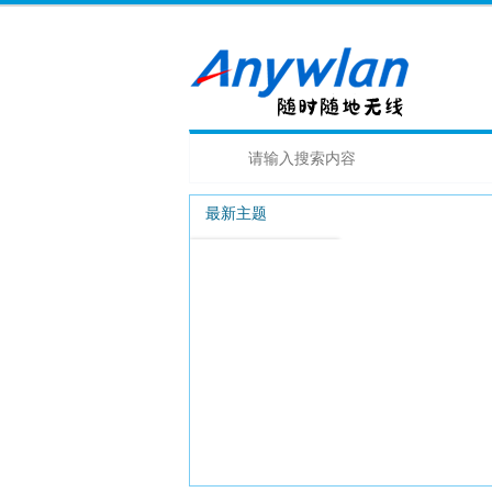
最新主题
[头条]两个包能
[+1000]
**** 本内容购买后可见 *
o00100 发布于00
账号问题
1
CANopen NMT命令与节点状态解析
1
求大神跑包
1
5.8G、24G、60G、77G防盗雷达怎么
1
有大佬想要尝试跑一下么 刚抓的很多握手
1
选？四个