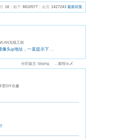
日:
16
|
帖子:
6610577
|
会员:
1427243
最新回复
LAN无线工程
像头ip地址，一直提示下 ...
分区版主:
lijiqing
,
ゝ﹏默唲℡〆
受DIY乐趣
？