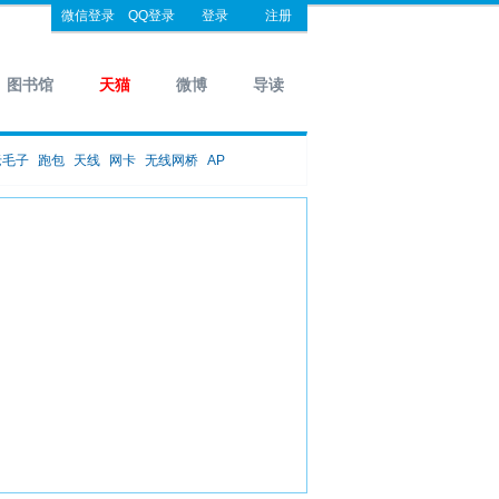
微信登录
QQ登录
登录
注册
图书馆
天猫
微博
导读
老毛子
跑包
天线
网卡
无线网桥
AP