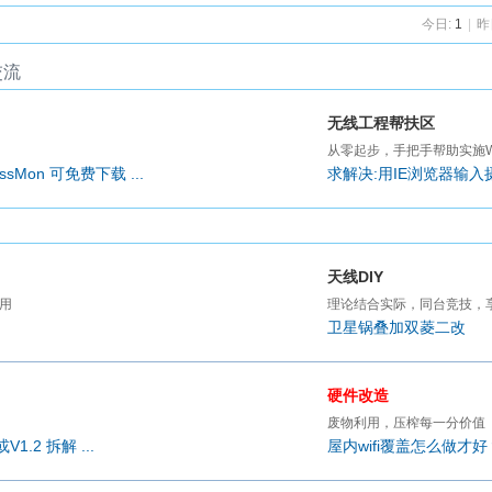
今日:
1
|
昨
机号绑不了。pc端微信端都不行。以前的号邮箱手机号也用不了
交流
om 发布于19:01 | 89464375@qq.com最后回复于19:01
【阅读全
无线工程帮扶区
从零起步，手把手帮助实施W
精
CANopen NMT命令与节点状态解析
sMon 可免费下载 ...
求解决:用IE浏览器输入摄
20260715手机号段（516,469个）数据更新至2
i.MX6ULL、STM32MP135、T113-i三款工业级
四个
有大佬想要尝试跑一下么 刚抓的很多握手包
嵌
隔
有偿跑包
今日热议
天线DIY
用
理论结合实际，同台竞技，享
卫星锅叠加双菱二改
***
-02
【阅读全文】
硬件改造
废物利用，压榨每一分价值
8-01
DP4330A—低功耗Sub-1GHz射频收发器
08-02
1.2 拆解 ...
屋内wifi覆盖怎么做才好
8-04
两个包能跑出来一个就行
08-08
8-07
CANopen NMT命令与节点状态解析
08-07