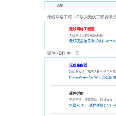
包
论坛
[头条]账号问题
论坛怎么回事啊，手
无线网络工程 - 详尽的无线工程资讯
89464375@qq.c
文】
无
无线网络工程区
无线网络工程师成长家园
除UWB超宽带定位技术外，还有哪些主流高
无线覆盖信号测试软件Wireles
»
屋内wifi覆盖怎么做才好？
DP4330A—低功耗Sub-1GHz射频收发器
5.8G、24G、60G、77G防盗雷达怎么选？
硬件 - DIY 每一天
工业级USB转串口转换器设备实测分享：全
无线路由器
路由器改造、第三方固件学习与应
[头条]求大神跑包
CommView for WiFi怎么使用
[+500]
线
**** 本内容购买后可见 *
lflf2004 发布于08
硬件拆解
无所不拆、还原真貌、以拆会友！
求大佬跑个包，密码应该是纯数字或手机
0
水星AC10（俄罗斯版）V1.0或V
有偿跑包
0
号码
除UWB超宽带定位技术外，还有哪些主流
0